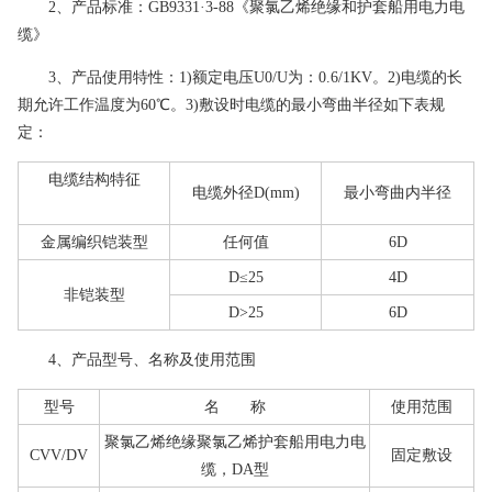
2、产品标准：GB9331·3-88《聚氯乙烯绝缘和护套船用电力电
缆》
3、产品使用特性：1)额定电压U0/U为：0.6/1KV。2)电缆的长
期允许工作温度为60℃。3)敷设时电缆的最小弯曲半径如下表规
定：
电缆结构特征
电缆外径D(mm)
最小弯曲内半径
金属编织铠装型
任何值
6D
D≤25
4D
非铠装型
D>25
6D
4、产品型号、名称及使用范围
型号
名 称
使用范围
聚氯乙烯绝缘聚氯乙烯护套船用电力电
CVV/DV
固定敷设
缆，DA型